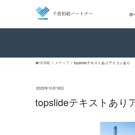
コ
ナ
ン
ビ
ホ
テ
ゲ
ン
ー
ツ
シ
へ
ョ
ス
ン
キ
に
ッ
移
HOME
メディア
topslideテキストありアイコンあり
プ
動
2022年10月18日
topslideテキストあ