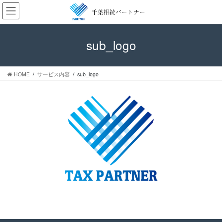
コ
ナ
ン
ビ
テ
ゲ
ン
ー
sub_logo
ツ
シ
へ
ョ
ス
ン
HOME
サービス内容
sub_logo
キ
に
ッ
移
プ
動