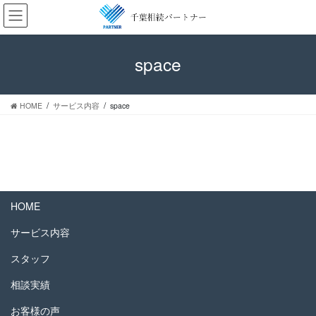
コ
ナ
ン
ビ
テ
ゲ
ン
ー
space
ツ
シ
へ
ョ
ス
ン
HOME
サービス内容
space
キ
に
ッ
移
プ
動
HOME
サービス内容
スタッフ
相談実績
お客様の声