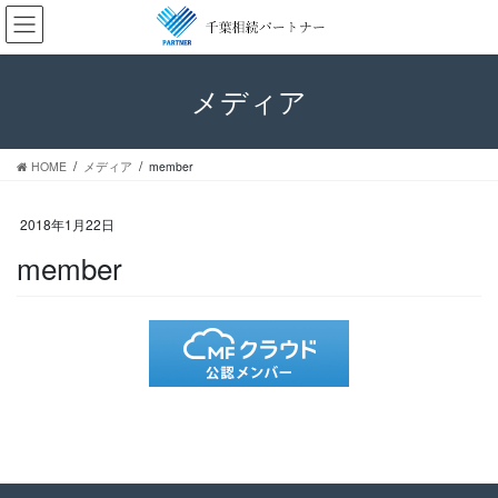
コ
ナ
ン
ビ
テ
ゲ
ン
ー
メディア
ツ
シ
へ
ョ
ス
ン
HOME
メディア
member
キ
に
ッ
移
プ
動
2018年1月22日
member