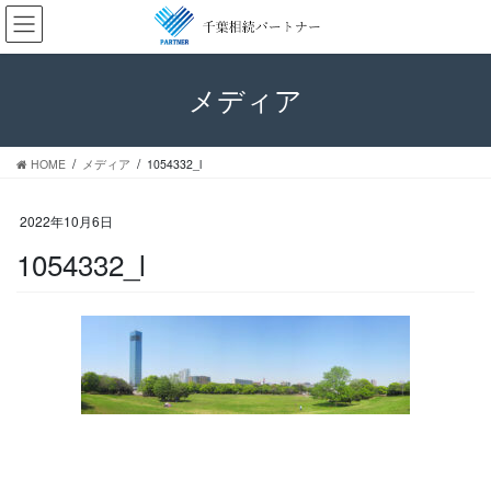
コ
ナ
ン
ビ
テ
ゲ
ン
ー
メディア
ツ
シ
へ
ョ
ス
ン
HOME
メディア
1054332_l
キ
に
ッ
移
プ
動
2022年10月6日
1054332_l